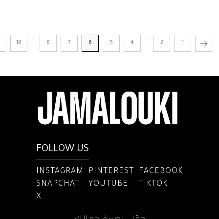
...
...
16
8
7
6
5
4
2
1
FOLLOW US
INSTAGRAM
PINTEREST
FACEBOOK
SNAPCHAT
YOUTUBE
TIKTOK
X