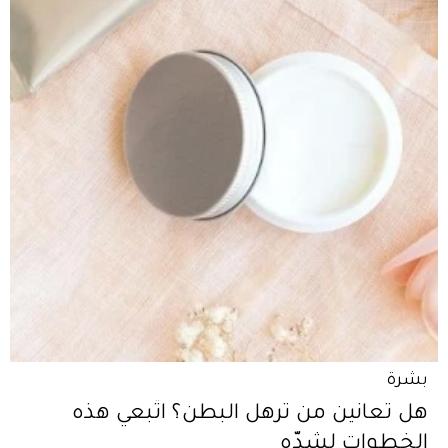
بشرة
هل تعانين من ترهل البطن؟ اتّبعي هذه
الخطوات لشدّه