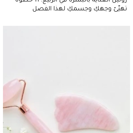
روتين العناية بالبشرة في الربيع: 11 خطوة
تهيّئ وجهكِ وجسمكِ لهذا الفصل