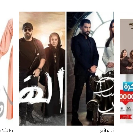
نصائح
طلتكِ