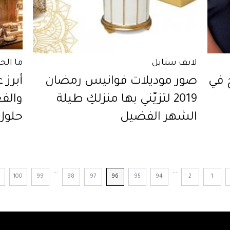
لايف ستايل
ما الج
 في
صور موديلات فوانيس رمضان
2019 لتزيّني بها منزلكِ طيلة
والف
الشهر الفضيل
حلول
...
...
100
99
98
97
96
95
94
2
1