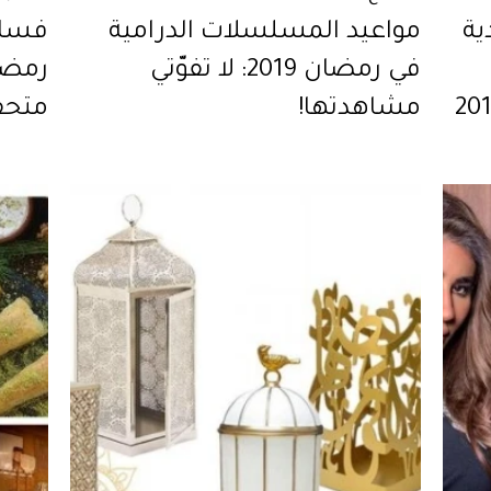
ية
مواعيد المسلسلات الدرامية
فسات
في رمضان 2019: لا تفوّتي
مشاهدتها!
متحف
السي