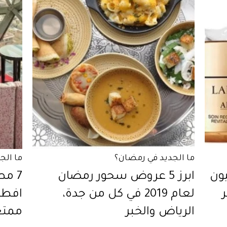
ما الجديد في رمضان؟
ما الج
ات عيون
ابرز 5 عروض سحور رمضان
7 مط
لعام 2019 في كل من جدة،
الرياض والخبر
ممتعا