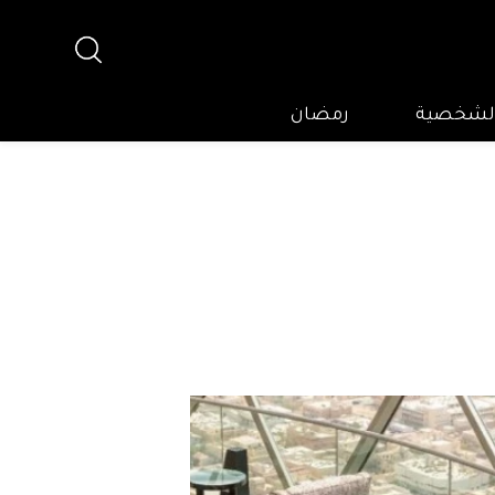
 الشخصية
رمضان