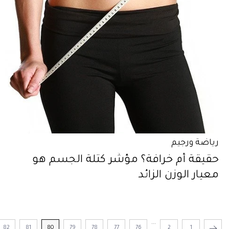
رياضة ورجيم
حقيقة أم خرافة؟ مؤشّر كتلة الجسم هو
معيار الوزن الزائد
...
82
81
80
79
78
77
76
2
1