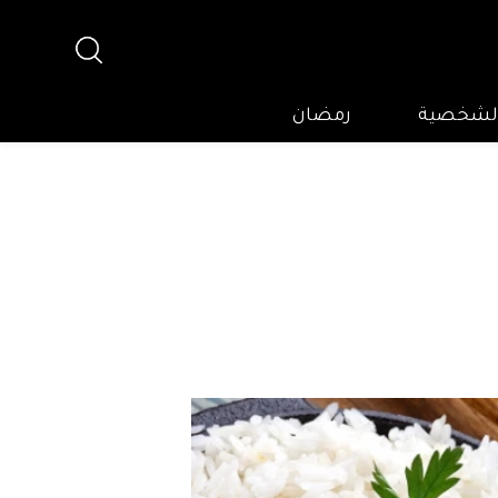
 الشخصية
رمضان