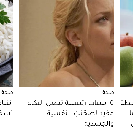
صحة
صحة
فظة
6 أسباب رئيسية تجعل البكاء
ا
مفيد لصحّتكِ النفسية
تسخين
والجسدية