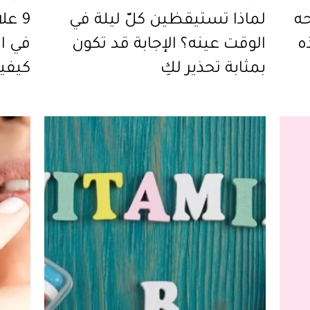
حه
لماذا تستيقظين كلّ ليلة في
9 ع
ه
الوقت عينه؟ الإجابة قد تكون
في ال
بمثابة تحذير لكِ
كيفي