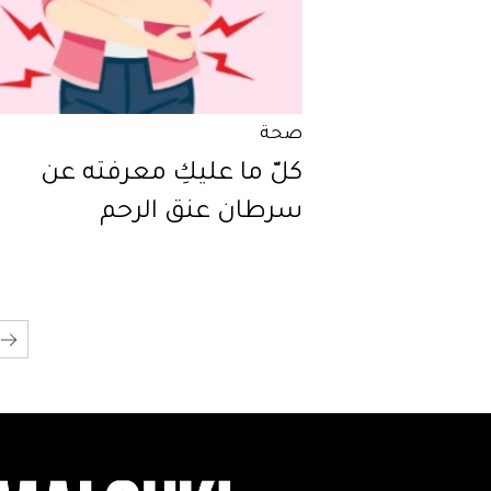
صحة
كلّ ما عليكِ معرفته عن
سرطان عنق الرحم