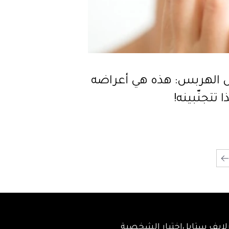
الهربس: هذه هي أعراضه
 تتجنّبينه!
لايف ستايل
اختبار الشخصية