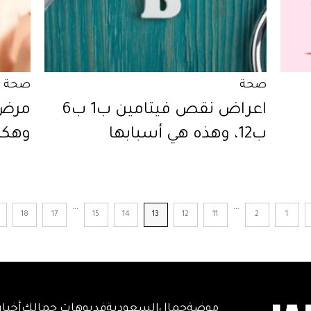
صحة
صحة
اعراض نقص فيتامين ب1 ب6
مرض 
ب12، وهذه هي أسبابها
وهكذا
...
...
18
17
15
14
13
12
11
2
1
موضة
جمال
السعودية
فديوهات جمالك
أخبار