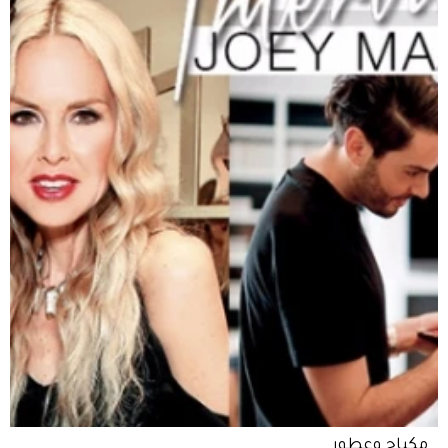
مكياج وعطور