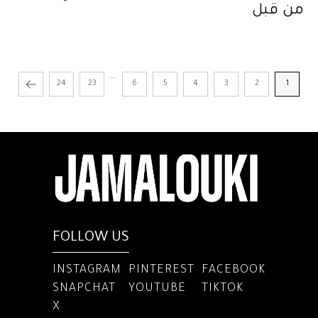
من قبل
...
24
23
6
5
4
3
2
1
FOLLOW US
INSTAGRAM
PINTEREST
FACEBOOK
SNAPCHAT
YOUTUBE
TIKTOK
X