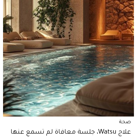
صحة
علاج Watsu، جلسة معافاة لم تسمعِ عنها